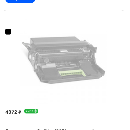
4372 ₽
+ 66Б