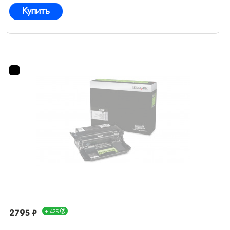
Купить
2795 ₽
+ 42Б