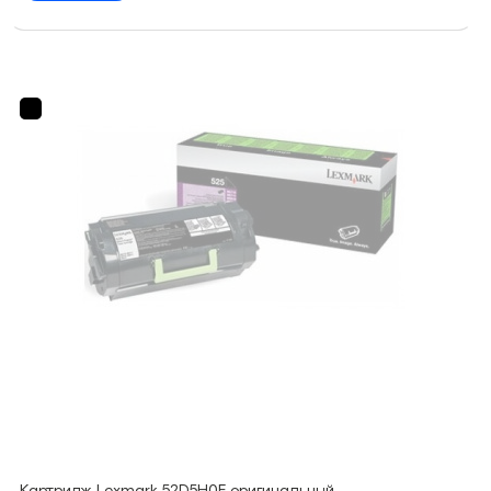
Картридж Lexmark 52D5H0E оригинальный