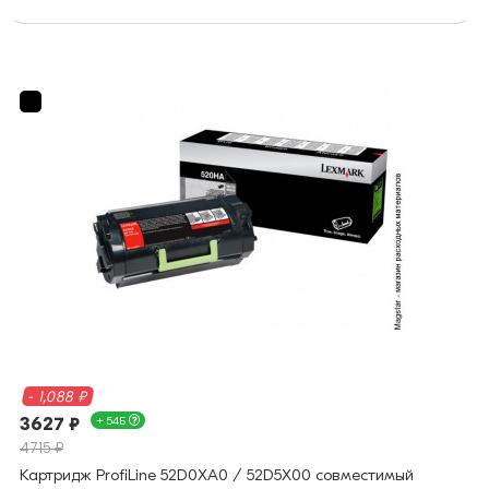
- 1,088 ₽
3627 ₽
+ 54Б
4715 ₽
Картридж ProfiLine 52D0XA0 / 52D5X00 совместимый