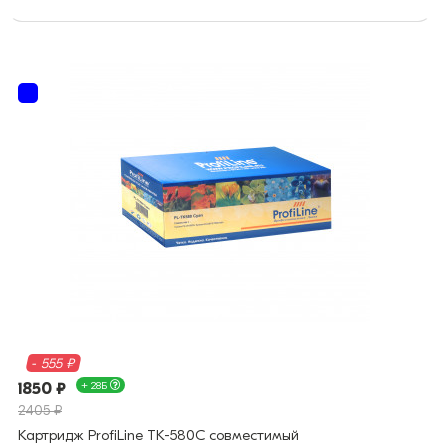
- 555 ₽
1850 ₽
+ 28Б
2405 ₽
Картридж ProfiLine TK-580C совместимый