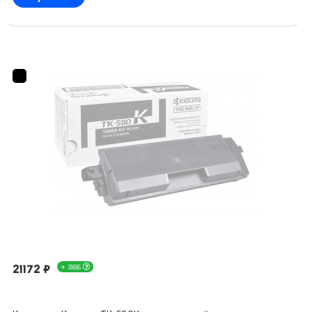
21172 ₽
+ 318Б