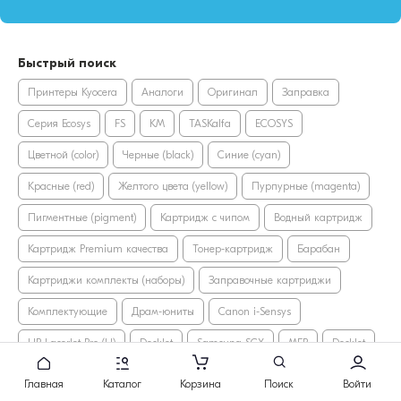
Быстрый поиск
Принтеры Kyocera
Аналоги
Оригинал
Заправка
Серия Ecosys
FS
KM
TASKalfa
ECOSYS
Цветной (color)
Черные (black)
Синие (cyan)
Красные (red)
Желтого цвета (yellow)
Пурпурные (magenta)
Пигментные (pigment)
Картридж с чипом
Водный картридж
Картридж Premium качества
Тонер-картридж
Барабан
Картриджи комплекты (наборы)
Заправочные картриджи
Комплектующие
Драм-юниты
Canon i-Sensys
HP LaserJet Pro (LJ)
DeskJet
Samsung SCX
MFP
DeskJet
Brother DCP
Драм-картриджи
Главная
Каталог
Корзина
Поиск
Войти