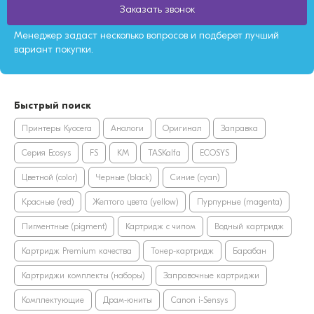
Заказать звонок
Менеджер задаст несколько вопросов и подберет лучший
вариант покупки.
Быстрый поиск
Принтеры Kyocera
Аналоги
Оригинал
Заправка
Серия Ecosys
FS
KM
TASKalfa
ECOSYS
Цветной (color)
Черные (black)
Синие (cyan)
Красные (red)
Желтого цвета (yellow)
Пурпурные (magenta)
Пигментные (pigment)
Картридж с чипом
Водный картридж
Картридж Premium качества
Тонер-картридж
Барабан
Картриджи комплекты (наборы)
Заправочные картриджи
Комплектующие
Драм-юниты
Canon i-Sensys