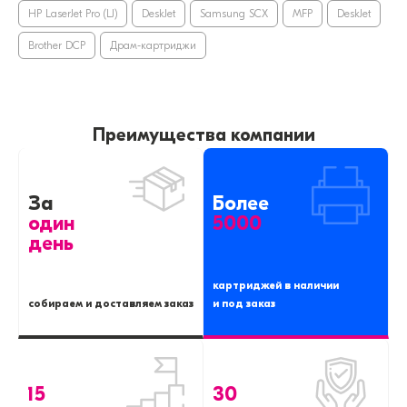
HP LaserJet Pro (LJ)
DeskJet
Samsung SCX
MFP
DeskJet
Brother DCP
Драм-картриджи
Преимущества компании
За
Более
один
5000
день
картриджей в наличии
собираем и доставляем заказ
и под заказ
15
30