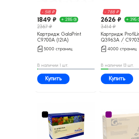
- 518 ₽
- 788 ₽
1849 ₽
2626 ₽
+ 28Б
+ 39Б
2367 ₽
3414 ₽
Картридж GalaPrint
Картридж ProfiLi
C9700A (121A)
Q3963A / C970
совместимый
Q3973A / EP-87 
5000 страниц
4000 страниц
совместимый
В наличии 1 шт.
В наличии 13 шт.
Купить
Купить