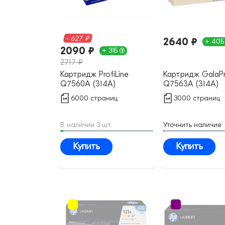
- 627 ₽
2640 ₽
+ 40
2090 ₽
+ 31Б
2717 ₽
Картридж ProfiLine
Картридж GalaPr
Q7560A (314A)
Q7563A (314A)
совместимый
совместимый
6000 страниц
3000 страниц
В наличии 3 шт.
Уточнить наличие
Купить
Купить