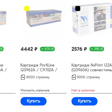
4442 ₽
2576 ₽
+ 67Б
+ 39Б
ne
Картридж ProfiLine
Картридж NvPrint 122
0A /
Q3962A / C9702A /
(Q3960A) совместим
(122A)
Q3972A / EP-87 (122A)
4000 страниц
5000 страниц
совместимый
Уточнить наличие
Нет в наличии
Купить
Купить