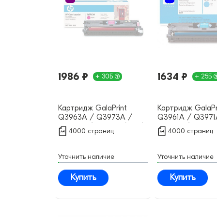
1986 ₽
1634 ₽
+ 30Б
+ 25Б
Картридж GalaPrint
Картридж GalaPr
Q3963A / Q3973A /
Q3961A / Q3971
C9703A / EP-87M (122A)
С9701A / EP-87C
4000 страниц
4000 страниц
совместимый
совместимый
Уточнить наличие
Уточнить наличие
Купить
Купить