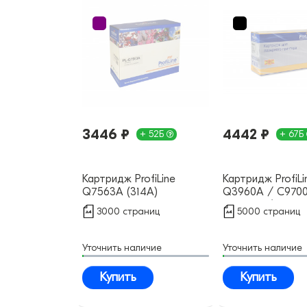
3446 ₽
4442 ₽
+ 52Б
+ 67Б
Картридж ProfiLine
Картридж ProfiLi
Q7563A (314A)
Q3960A / C970
совместимый
Q3970A / EP-87 
3000 страниц
5000 страниц
совместимый
Уточнить наличие
Уточнить наличие
Купить
Купить