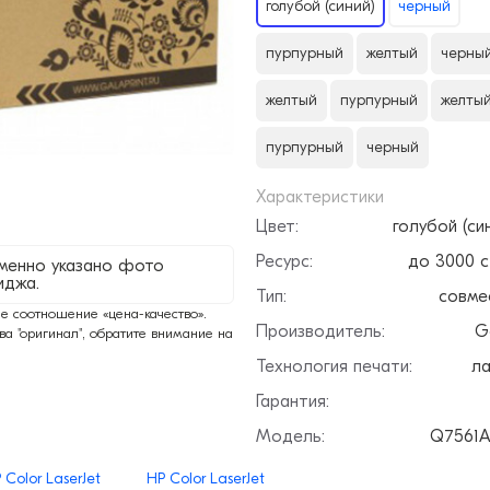
голубой (синий)
черный
пурпурный
желтый
черны
желтый
пурпурный
желты
пурпурный
черный
Характеристики
Цвет:
голубой (си
Ресурс:
до 3000 
менно указано фото
иджа.
Тип:
совме
е соотношение «цена-качество».
Производитель:
G
тва "оригинал", обратите внимание на
Технология печати:
ла
Гарантия:
Модель:
Q7561A
 Color LaserJet
HP Color LaserJet