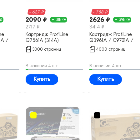
- 627 ₽
- 788 ₽
2090 ₽
2626 ₽
+ 31Б
+ 39Б
2717 ₽
3414 ₽
ne
Картридж ProfiLine
Картридж ProfiLine
3A /
Q7561A (314A)
Q3961A / C9701A /
(122A)
совместимый
Q3971A / EP-87 (122A
3000 страниц
4000 страниц
совместимый
В наличии 4 шт.
В наличии 4 шт.
Купить
Купить