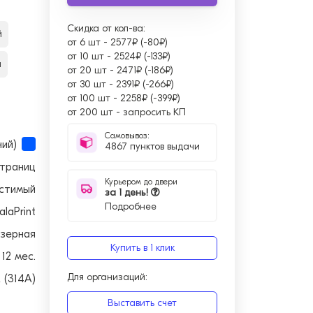
Скидка от кол-ва:
й
от 6 шт
-
2577₽ (-80₽)
от 10 шт
-
2524₽ (-133₽)
й
от 20 шт
-
2471₽ (-186₽)
от 30 шт
-
2391₽ (-266₽)
от 100 шт
-
2258₽ (-399₽)
от 200 шт
-
запросить КП
Самовывоз:
ний)
4867 пунктов выдачи
страниц
Курьером до двери
стимый
за 1 день!
Подробнее
alaPrint
зерная
Купить в 1 клик
12 мес.
Для организаций:
 (314A)
Выставить счет