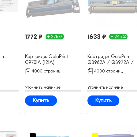
1772 ₽
1633 ₽
+ 27Б
+ 24Б
int
Картридж GalaPrint
Картридж GalaPrint
C9701A (121A)
Q3962A / Q3972A /
совместимый
C9702A / EP-87Y (122
4000 страниц
4000 страниц
совместимый
Уточнить наличие
Уточнить наличие
Купить
Купить