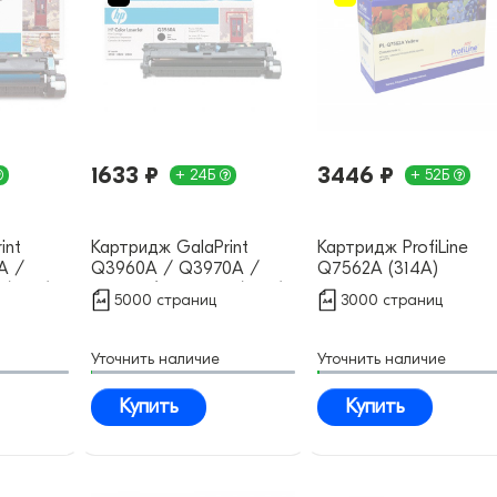
1633 ₽
3446 ₽
+ 24Б
+ 52Б
int
Картридж GalaPrint
Картридж ProfiLine
A /
Q3960A / Q3970A /
Q7562A (314A)
 (122A)
9700A / EP-87 Bk (122A)
совместимый
5000 страниц
3000 страниц
совместимый
Уточнить наличие
Уточнить наличие
Купить
Купить