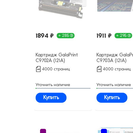
1894 ₽
1911 ₽
+ 28Б
+ 29Б
Картридж GalaPrint
Картридж GalaPr
C9702A (121A)
C9703A (121A)
совместимый
совместимый
4000 страниц
4000 страниц
Уточнить наличие
Уточнить наличие
Купить
Купить