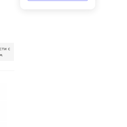
сти с
м