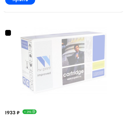
1933 ₽
+ 29Б