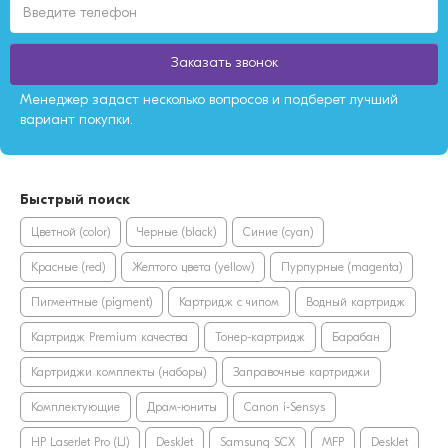
Заказать звонок
Менеджер задаст несколько вопросов и подберет лучший
вариант покупки.
Быстрый поиск
Цветной (color)
Черные (black)
Синие (cyan)
Красные (red)
Желтого цвета (yellow)
Пурпурные (magenta)
Пигментные (pigment)
Картридж с чипом
Водный картридж
Картридж Premium качества
Тонер-картридж
Барабан
Картриджи комплекты (наборы)
Заправочные картриджи
Комплектующие
Драм-юниты
Canon i-Sensys
HP LaserJet Pro (LJ)
DeskJet
Samsung SCX
MFP
DeskJet