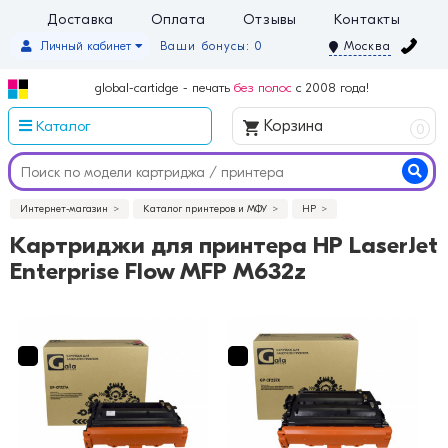
Доставка
Оплата
Отзывы
Контакты
Личный кабинет
Ваши бонусы: 0
Москва
global-cartidge - печать
без полос
с 2008 года!
Каталог
Корзина
0
Интернет-магазин
Каталог принтеров и МФУ
HP
Картриджи для принтера HP LaserJet
Enterprise Flow MFP M632z