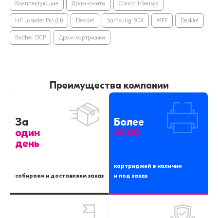
Комплектующие
Драм-юниты
Canon i-Sensys
HP LaserJet Pro (LJ)
DeskJet
Samsung SCX
MFP
DeskJet
Brother DCP
Драм-картриджи
Преимущества компании
За
Более
один
5000
день
картриджей в наличии
собираем и доставляем заказ
и под заказ