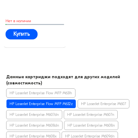
Нет в наличии
Купить
Данные картриджи подходят для других моделей
(совместимость)
HP LaserJet Enterprise Flow MFP M631h
HP LaserJet Enterprise Flow MFP M632z
HP LaserJet Enterprise M607
HP LaserJet Enterprise M607dn
HP LaserJet Enterprise M607n
HP LaserJet Enterprise M608dn
HP LaserJet Enterprise M608n
HP LaserJet Enterprise M608x
HP LaserJet Enterprise M609dn