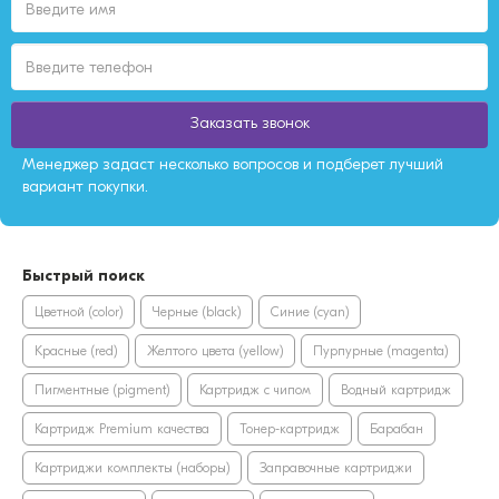
Заказать звонок
Менеджер задаст несколько вопросов и подберет лучший
вариант покупки.
Быстрый поиск
Цветной (color)
Черные (black)
Синие (cyan)
Красные (red)
Желтого цвета (yellow)
Пурпурные (magenta)
Пигментные (pigment)
Картридж с чипом
Водный картридж
Картридж Premium качества
Тонер-картридж
Барабан
Картриджи комплекты (наборы)
Заправочные картриджи