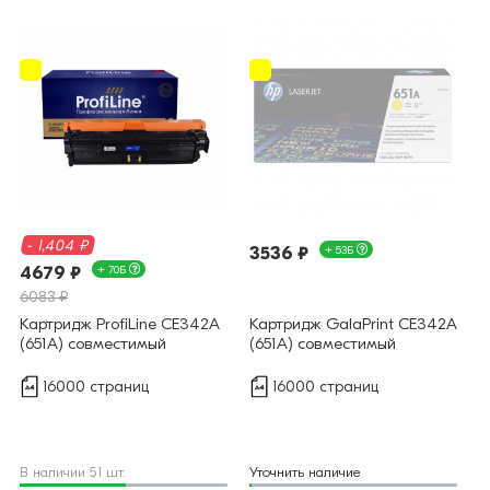
- 1,404 ₽
3536 ₽
+ 53Б
4679 ₽
+ 70Б
6083 ₽
Картридж ProfiLine CE342A
Картридж GalaPrint CE342A
(651A) совместимый
(651A) совместимый
16000 страниц
16000 страниц
В наличии 51 шт.
Уточнить наличие