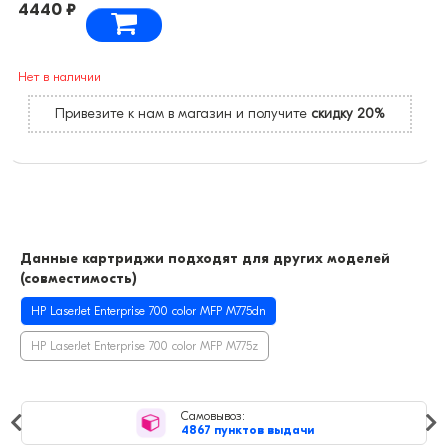
4440 ₽
Нет в наличии
Привезите к нам в магазин и получите
скидку 20%
Данные картриджи подходят для других моделей
(совместимость)
HP LaserJet Enterprise 700 color MFP M775dn
HP LaserJet Enterprise 700 color MFP M775z
Самовывоз:
4867 пунктов выдачи