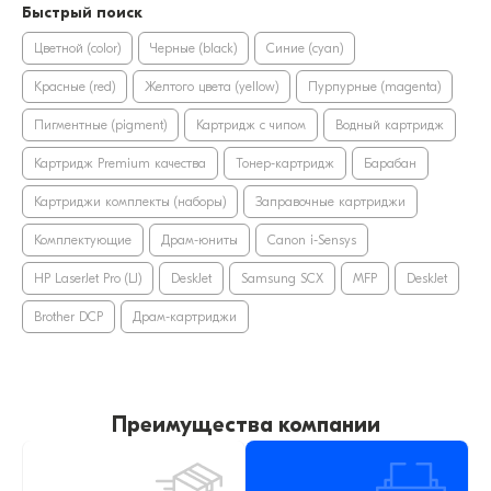
Быстрый поиск
Цветной (color)
Черные (black)
Синие (cyan)
Красные (red)
Желтого цвета (yellow)
Пурпурные (magenta)
Пигментные (pigment)
Картридж с чипом
Водный картридж
Картридж Premium качества
Тонер-картридж
Барабан
Картриджи комплекты (наборы)
Заправочные картриджи
Комплектующие
Драм-юниты
Canon i-Sensys
HP LaserJet Pro (LJ)
DeskJet
Samsung SCX
MFP
DeskJet
Brother DCP
Драм-картриджи
Преимущества компании