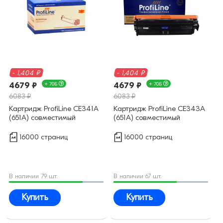
- 1,404 ₽
- 1,404 ₽
4679 ₽
+ 70Б
4679 ₽
+ 70Б
6083 ₽
6083 ₽
Картридж ProfiLine CE341A
Картридж ProfiLine CE343A
(651A) совместимый
(651A) совместимый
16000 страниц
16000 страниц
В наличии 79 шт.
В наличии 67 шт.
Купить
Купить