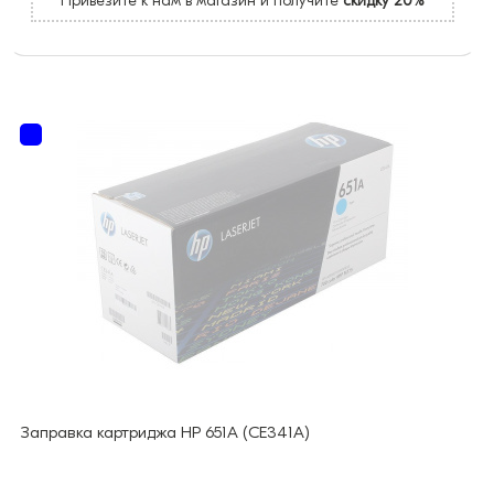
Привезите к нам в магазин и получите
скидку 20%
Заправка картриджа HP 651А (CE341A)