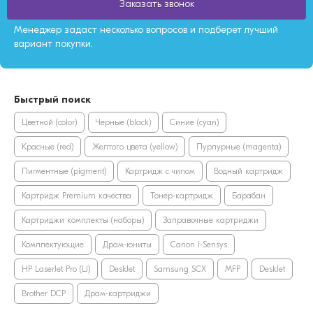
Заказать звонок
Менеджер задаст несколько вопросов и подберет лучший
вариант покупки.
Быстрый поиск
Цветной (color)
Черные (black)
Синие (cyan)
Красные (red)
Желтого цвета (yellow)
Пурпурные (magenta)
Пигментные (pigment)
Картридж с чипом
Водный картридж
Картридж Premium качества
Тонер-картридж
Барабан
Картриджи комплекты (наборы)
Заправочные картриджи
Комплектующие
Драм-юниты
Canon i-Sensys
HP LaserJet Pro (LJ)
DeskJet
Samsung SCX
MFP
DeskJet
Brother DCP
Драм-картриджи