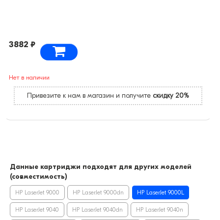
3882 ₽
Нет в наличии
Привезите к нам в магазин и получите
скидку 20%
Данные картриджи подходят для других моделей
(совместимость)
HP LaserJet 9000
HP LaserJet 9000dn
HP LaserJet 9000L
HP LaserJet 9040
HP LaserJet 9040dn
HP LaserJet 9040n