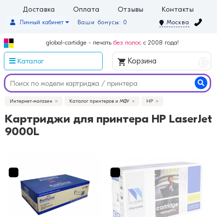
Доставка
Оплата
Отзывы
Контакты
Личный кабинет
Ваши бонусы: 0
Москва
global-cartidge - печать
без полос
с 2008 года!
Каталог
Корзина
0
Интернет-магазин
Каталог принтеров и МФУ
HP
Картриджи для принтера HP LaserJet
9000L