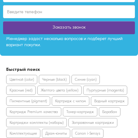
Заказать звонок
Менеджер задаст несколько вопросов и подберет лучший
вариант покупки.
Быстрый поиск
Цветной (color)
Черные (black)
Синие (cyan)
Красные (red)
Желтого цвета (yellow)
Пурпурные (magenta)
Пигментные (pigment)
Картридж с чипом
Водный картридж
Картридж Premium качества
Тонер-картридж
Барабан
Картриджи комплекты (наборы)
Заправочные картриджи
Комплектующие
Драм-юниты
Canon i-Sensys