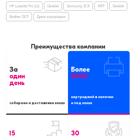
HP LaserJet Pro (LJ)
DeskJet
Samsung SCX
MFP
DeskJet
Brother DCP
Драм-картриджи
Преимущества компании
За
Более
один
5000
день
картриджей в наличии
собираем и доставляем заказ
и под заказ
15
30