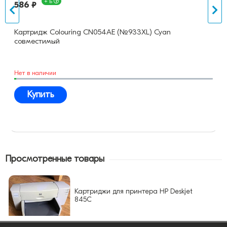
+ Б
586 ₽
Картридж Colouring CN054AE (№933XL) Cyan
совместимый
Нет в наличии
Купить
Просмотренные товары
Картриджи для принтера HP Deskjet
845C