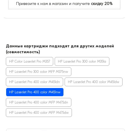
Привезите к нам в магазин и получите
скидку 20%
Данные картриджи подходят для других моделей
(совместимость)
HP Color LaserJet Pro M357
HP LaserJet Pro 300 color M351a
HP LaserJet Pro 300 color MFP M375nw
HP LaserJet Pro 400 color M451dn
HP LaserJet Pro 400 color M451dw
HP LaserJet Pro 400 color M451nw
HP LaserJet Pro 400 color MFP M475dn
HP LaserJet Pro 400 color MFP M475dw