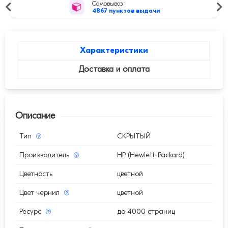
Рейтинг магаз
4,9
средняя оцен
в выдачи
Характеристики
Доставка и оплата
Описание
Тип
СКРЫТЫЙ
Производитель
HP (Hewlett-Packard)
Цветность
цветной
Цвет чернил
цветной
Ресурс
до 4000 страниц