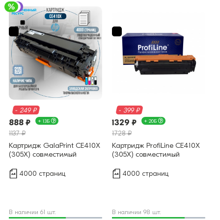
- 249 ₽
- 399 ₽
888 ₽
+ 13Б
1329 ₽
+ 20Б
1137 ₽
1728 ₽
Картридж GalaPrint CE410X
Картридж ProfiLine CE410X
(305X) совместимый
(305X) совместимый
4000 страниц
4000 страниц
В наличии 61 шт.
В наличии 98 шт.