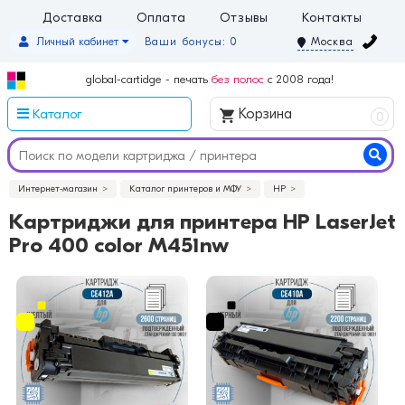
Доставка
Оплата
Отзывы
Контакты
Личный кабинет
Ваши бонусы: 0
Москва
global-cartidge - печать
без полос
с 2008 года!
Каталог
Корзина
0
Интернет-магазин
Каталог принтеров и МФУ
HP
Картриджи для принтера HP LaserJet
Pro 400 color M451nw