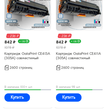
- 236 ₽
- 236 ₽
842 ₽
+ 13Б
842 ₽
+ 13Б
1078 ₽
1078 ₽
Картридж GalaPrint CE413A
Картридж GalaPrint CE411A
(305A) совместимый
(305A) совместимый
2600 страниц
2600 страниц
В наличии 100+ шт.
В наличии 98 шт.
Купить
Купить