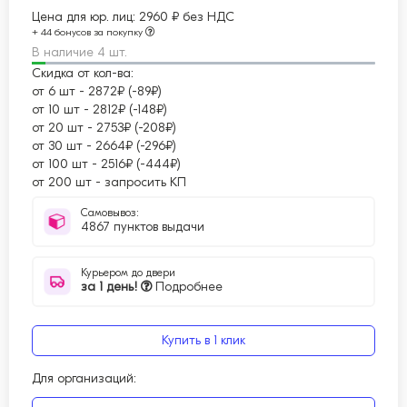
Цена для юр. лиц:
2960 ₽ без НДС
+ 44 бонусов за покупку
В наличие 4 шт.
Скидка от кол-ва:
от 6 шт
-
2872₽ (-89₽)
от 10 шт
-
2812₽ (-148₽)
от 20 шт
-
2753₽ (-208₽)
от 30 шт
-
2664₽ (-296₽)
от 100 шт
-
2516₽ (-444₽)
от 200 шт
-
запросить КП
Самовывоз:
4867 пунктов выдачи
Курьером до двери
за 1 день!
Подробнее
Купить в 1 клик
Для организаций: