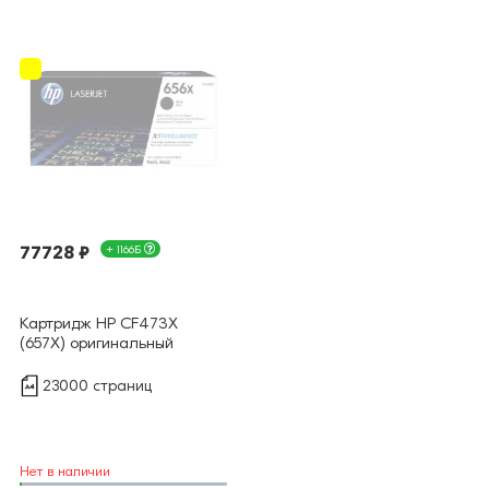
77728 ₽
+ 1166Б
Картридж HP CF473X
(657X) оригинальный
23000 страниц
Нет в наличии