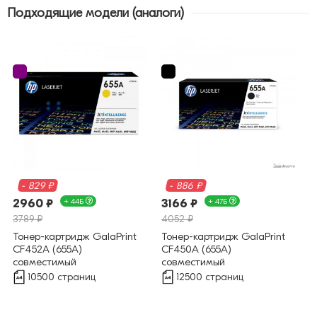
Подходящие модели (аналоги)
- 829 ₽
- 886 ₽
2960 ₽
+ 44Б
3166 ₽
+ 47Б
3789 ₽
4052 ₽
Тонер-картридж GalaPrint
Тонер-картридж GalaPrint
CF452A (655A)
CF450A (655A)
совместимый
совместимый
10500 страниц
12500 страниц