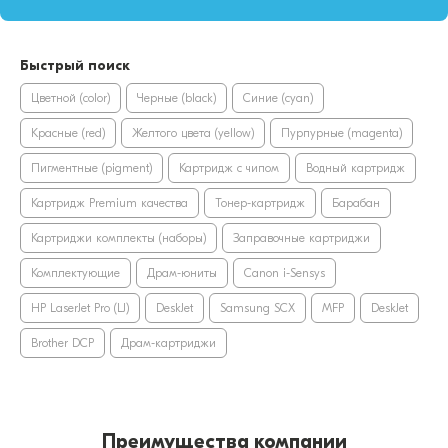
Быстрый поиск
Цветной (color)
Черные (black)
Синие (cyan)
Красные (red)
Желтого цвета (yellow)
Пурпурные (magenta)
Пигментные (pigment)
Картридж с чипом
Водный картридж
Картридж Premium качества
Тонер-картридж
Барабан
Картриджи комплекты (наборы)
Заправочные картриджи
Комплектующие
Драм-юниты
Canon i-Sensys
HP LaserJet Pro (LJ)
DeskJet
Samsung SCX
MFP
DeskJet
Brother DCP
Драм-картриджи
Преимущества компании