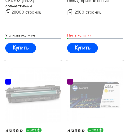
CF470X (657X)
(655A) оригинальный
совместимый
28000 страниц
12500 страниц
Уточнить наличие
Нет в наличии
Купить
Купить
45128 ₽
+ 677Б
45128 ₽
+ 677Б