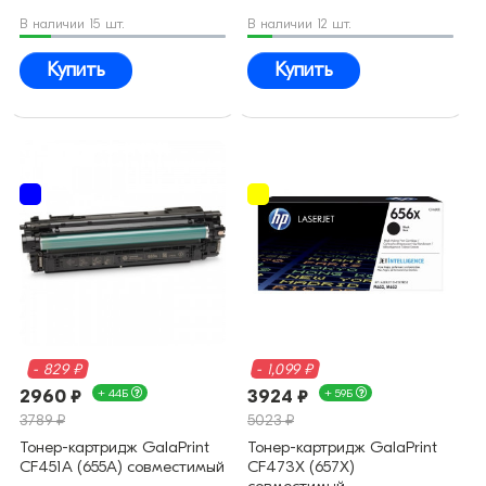
В наличии 15 шт.
В наличии 12 шт.
Купить
Купить
- 829 ₽
- 1,099 ₽
2960 ₽
+ 44Б
3924 ₽
+ 59Б
3789 ₽
5023 ₽
Тонер-картридж GalaPrint
Тонер-картридж GalaPrint
CF451A (655A) совместимый
CF473X (657X)
совместимый