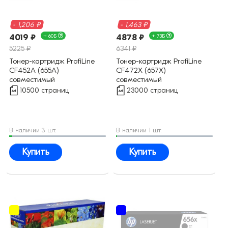
- 1,206 ₽
- 1,463 ₽
4019 ₽
+ 60Б
4878 ₽
+ 73Б
5225 ₽
6341 ₽
Тонер-картридж ProfiLine
Тонер-картридж ProfiLine
CF452A (655A)
CF472X (657X)
совместимый
совместимый
10500 страниц
23000 страниц
В наличии 3 шт.
В наличии 1 шт.
Купить
Купить