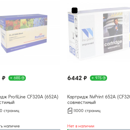
 ₽
6442 ₽
+ 68Б
+ 97Б
дж ProfiLine CF320A (652A)
Картридж NvPrint 652А (CF32
стимый
совместимый
00 страниц
11000 страниц
ть наличие
Нет в наличии