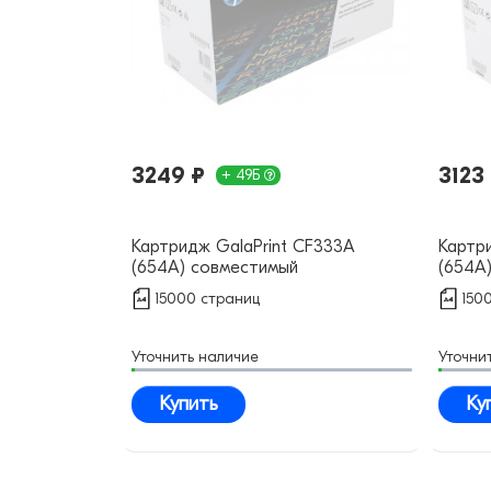
3249 ₽
3123
+ 49Б
Картридж GalaPrint CF333A
Картр
(654A) совместимый
(654A
15000 страниц
150
Уточнить наличие
Уточни
Купить
Ку