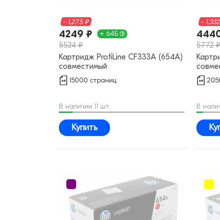
- 1,275 ₽
- 1,33
4249 ₽
4440
+ 64Б
5524 ₽
5772 
Картридж ProfiLine CF333A (654A)
Картри
совместимый
совме
15000 страниц
205
В наличии 11 шт.
В нали
Купить
Ку