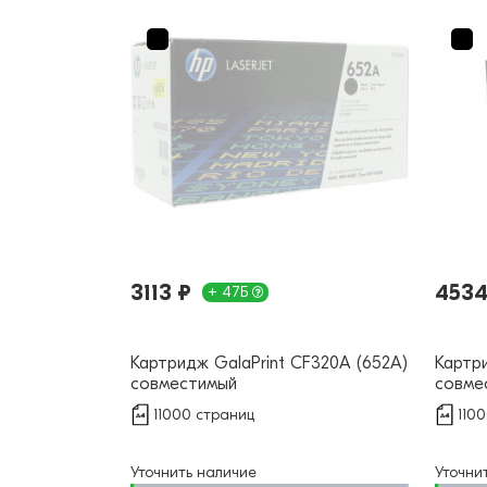
3113 ₽
4534
+ 47Б
Картридж GalaPrint CF320A (652A)
Картри
совместимый
совме
11000 страниц
110
Уточнить наличие
Уточни