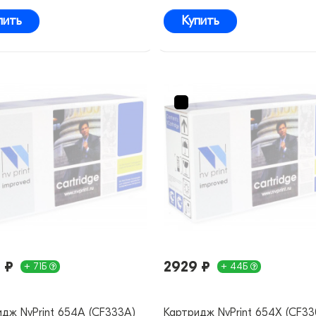
пить
Купить
 ₽
2929 ₽
+ 71Б
+ 44Б
дж NvPrint 654A (CF333A)
Картридж NvPrint 654X (CF33