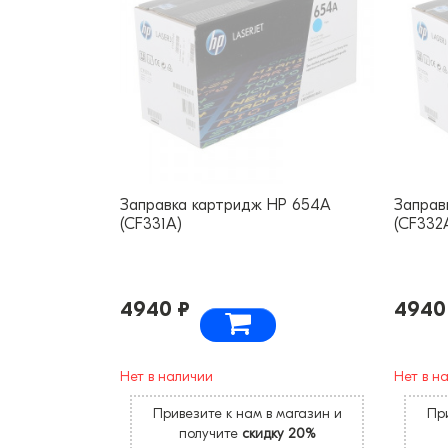
Заправка картридж HP 654A
Заправ
(CF331A)
(CF332
4940 ₽
4940
Нет в наличии
Нет в н
Привезите к нам в магазин и
При
получите
скидку 20%