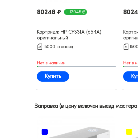
80248 ₽
8024
+ 1204Б
Картридж HP CF331A (654A)
Картр
оригинальный
ориги
15000 страниц
150
Нет в наличии
Нет в 
Купить
Ку
Заправка (в цену включен выезд мастера