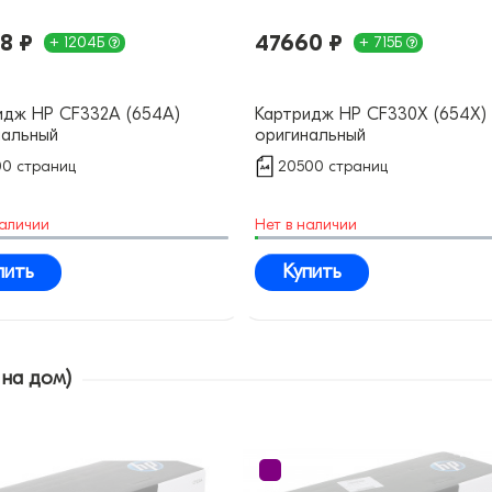
8 ₽
47660 ₽
+ 1204Б
+ 715Б
идж HP CF332A (654A)
Картридж HP CF330X (654X)
нальный
оригинальный
00 страниц
20500 страниц
наличии
Нет в наличии
пить
Купить
 на дом)