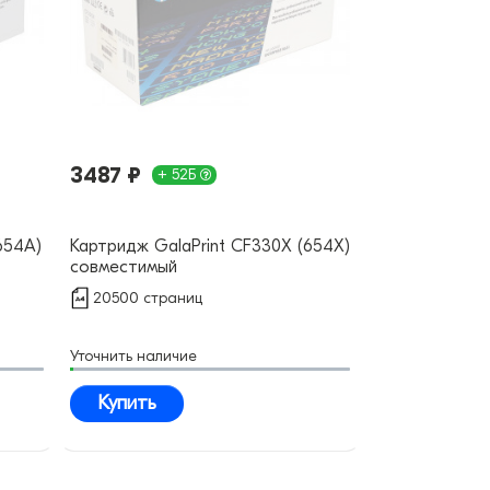
3487 ₽
+ 52Б
654A)
Картридж GalaPrint CF330X (654X)
совместимый
20500 страниц
Уточнить наличие
Купить