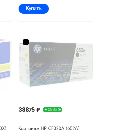
Купить
38875 ₽
+ 583Б
0X)
Картридж HP CF320A (652A)