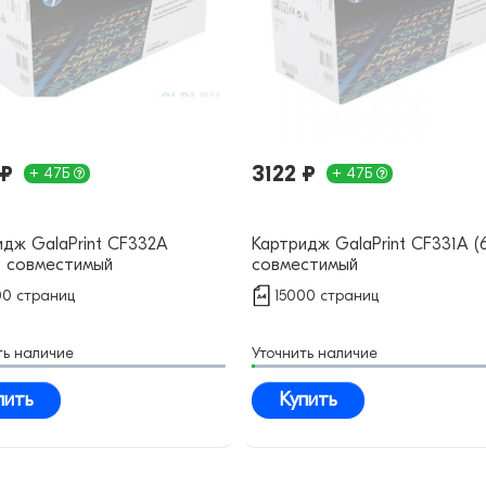
 ₽
3122 ₽
+ 47Б
+ 47Б
идж GalaPrint CF332A
Картридж GalaPrint CF331A (
) совместимый
совместимый
00 страниц
15000 страниц
ть наличие
Уточнить наличие
пить
Купить