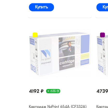
Купить
Ку
4192 ₽
4739
+ 63Б
Картридж NvPrint 654A (CF332A)
Картри