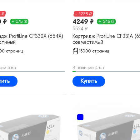
2 ₽
- 1,275 ₽
 ₽
4249 ₽
+ 67Б
+ 64Б
₽
5524 ₽
дж ProfiLine CF330X (654X)
Картридж ProfiLine CF331A (
стимый
совместимый
00 страниц
15000 страниц
чии 5 шт.
В наличии 4 шт.
пить
Купить