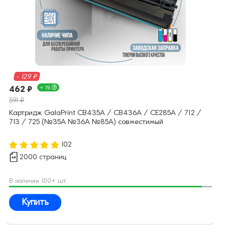
- 129 ₽
462 ₽
+ 7Б
591 ₽
Картридж GalaPrint CB435A / CB436A / CE285A / 712 /
713 / 725 (№35A №36A №85A) совместимый
102
2000 страниц
В наличии 100+ шт.
Купить