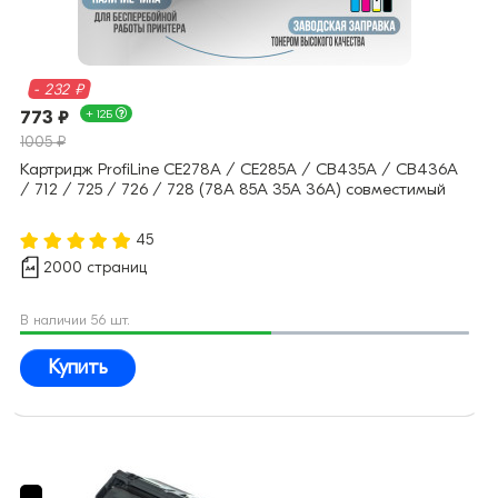
- 232 ₽
773 ₽
+ 12Б
1005 ₽
Картридж ProfiLine CE278A / CE285A / CB435A / CB436A
/ 712 / 725 / 726 / 728 (78A 85A 35A 36A) совместимый
45
2000 страниц
В наличии 56 шт.
Купить