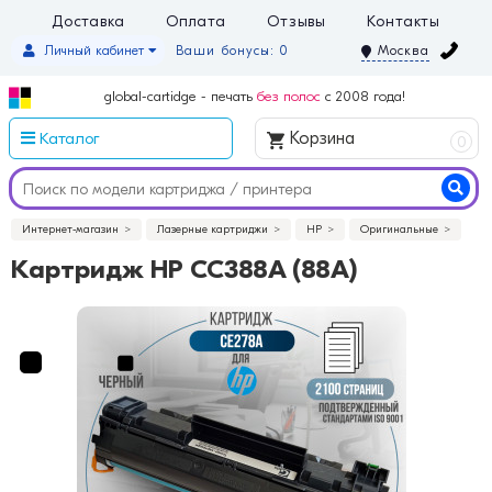
Доставка
Оплата
Отзывы
Контакты
Личный кабинет
Ваши бонусы: 0
Москва
global-cartidge - печать
без полос
с 2008 года!
Каталог
Корзина
0
Интернет-магазин
Лазерные картриджи
HP
Оригинальные
Картридж HP CC388A (88A)