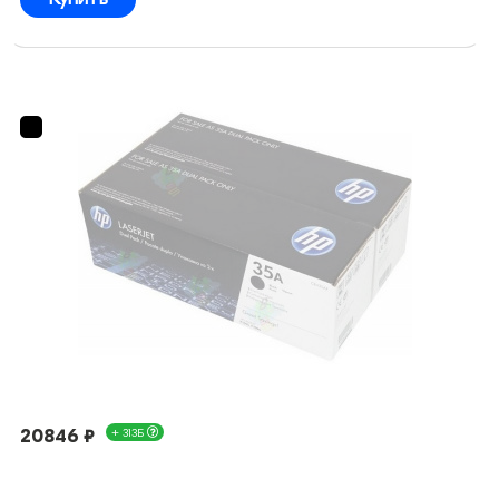
20846 ₽
+ 313Б