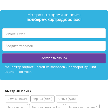
Не тратьте время на поиск
подберем картридж за вас!
Заказать звонок
Менеджер задаст несколько вопросов и подберет лучший
вариант покупки.
Быстрый поиск
Цветной (color)
Черные (black)
Синие (cyan)
Красные (red)
Желтого цвета (yellow)
Пурпурные (magenta)