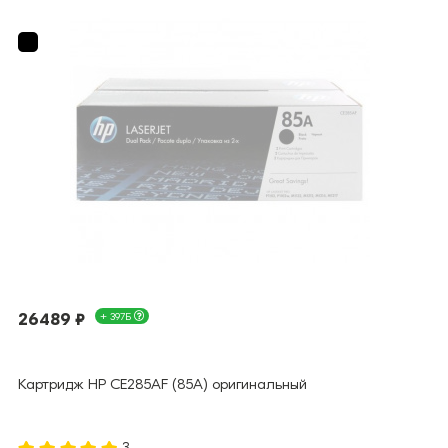
26489 ₽
+ 397Б
Картридж HP CE285AF (85A) оригинальный
3