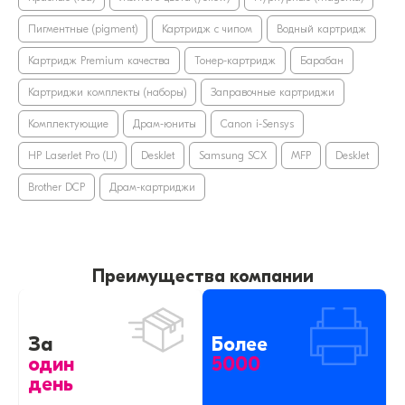
Пигментные (pigment)
Картридж с чипом
Водный картридж
Картридж Premium качества
Тонер-картридж
Барабан
Картриджи комплекты (наборы)
Заправочные картриджи
Комплектующие
Драм-юниты
Canon i-Sensys
HP LaserJet Pro (LJ)
DeskJet
Samsung SCX
MFP
DeskJet
Brother DCP
Драм-картриджи
Преимущества компании
За
Более
один
5000
день