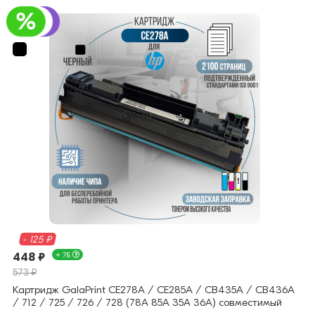
- 125 ₽
448 ₽
+ 7Б
573 ₽
Картридж GalaPrint CE278A / CE285A / CB435A / CB436A
/ 712 / 725 / 726 / 728 (78A 85A 35A 36A) совместимый