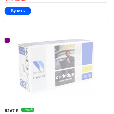
Купить
8267 ₽
+ 124Б