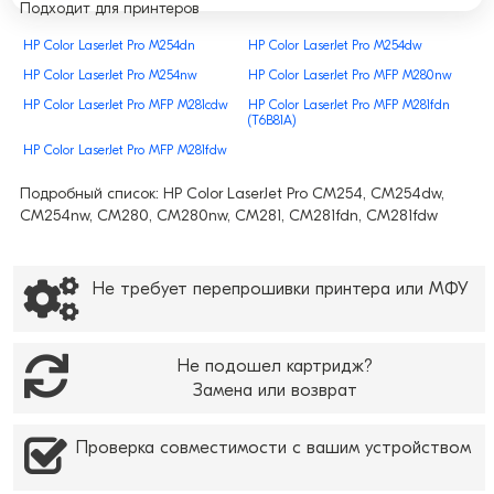
Подходит для принтеров
HP Color LaserJet Pro M254dn
HP Color LaserJet Pro M254dw
HP Color LaserJet Pro M254nw
HP Color LaserJet Pro MFP M280nw
HP Color LaserJet Pro MFP M281cdw
HP Color LaserJet Pro MFP M281fdn
(T6B81A)
HP Color LaserJet Pro MFP M281fdw
Подробный список: HP Color LaserJet Pro CM254, CM254dw,
CM254nw, CM280, CM280nw, CM281, CM281fdn, CM281fdw
Не требует перепрошивки принтера или МФУ
Не подошел картридж?
Замена или возврат
Проверка совместимости с вашим устройством