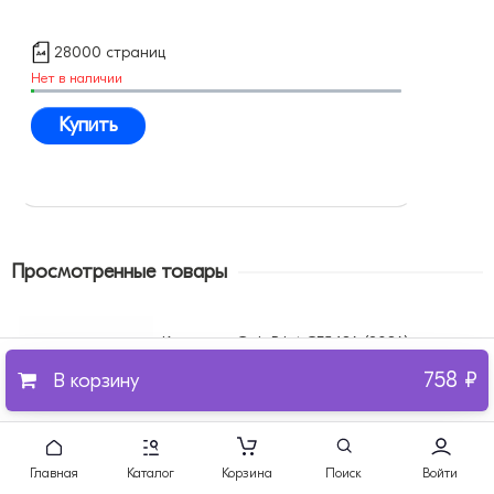
28000 страниц
Нет в наличии
Купить
Просмотренные товары
Картридж GalaPrint CF543A (203A)
совместимый
758 ₽
В корзину
Нужна помощь?
Напишите
или
Главная
Каталог
Корзина
Поиск
Войти