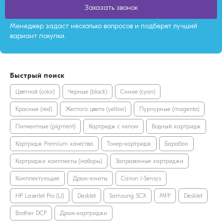
Заказать звонок
Менеджер задаст несколько вопросов и подберет лучший
вариант покупки.
Быстрый поиск
Цветной (color)
Черные (black)
Синие (cyan)
Красные (red)
Желтого цвета (yellow)
Пурпурные (magenta)
Пигментные (pigment)
Картридж с чипом
Водный картридж
Картридж Premium качества
Тонер-картридж
Барабан
Картриджи комплекты (наборы)
Заправочные картриджи
Комплектующие
Драм-юниты
Canon i-Sensys
HP LaserJet Pro (LJ)
DeskJet
Samsung SCX
MFP
DeskJet
Brother DCP
Драм-картриджи