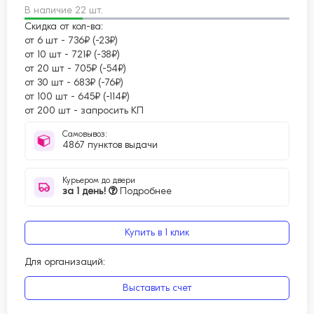
В наличие 22 шт.
Скидка от кол-ва:
от 6 шт
-
736₽ (-23₽)
от 10 шт
-
721₽ (-38₽)
от 20 шт
-
705₽ (-54₽)
от 30 шт
-
683₽ (-76₽)
от 100 шт
-
645₽ (-114₽)
от 200 шт
-
запросить КП
Самовывоз:
4867 пунктов выдачи
Курьером до двери
за 1 день!
Подробнее
Купить в 1 клик
Для организаций:
Выставить счет