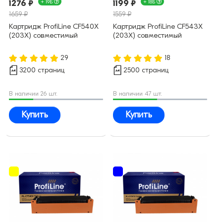
1276 ₽
+ 19Б
1199 ₽
+ 18Б
1659 ₽
1559 ₽
Картридж ProfiLine CF540X
Картридж ProfiLine CF543X
(203X) совместимый
(203X) совместимый
29
18
3200 страниц
2500 страниц
В наличии 26 шт.
В наличии 47 шт.
Купить
Купить