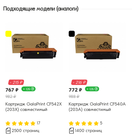
Подходящие модели (аналоги)
- 215 ₽
- 216 ₽
767 ₽
+ 12Б
772 ₽
+ 12Б
982 ₽
988 ₽
Картридж GalaPrint CF542X
Картридж GalaPrint CF540A
(203X) совместимый
(203A) совместимый
17
5
2500 страниц
1400 страниц