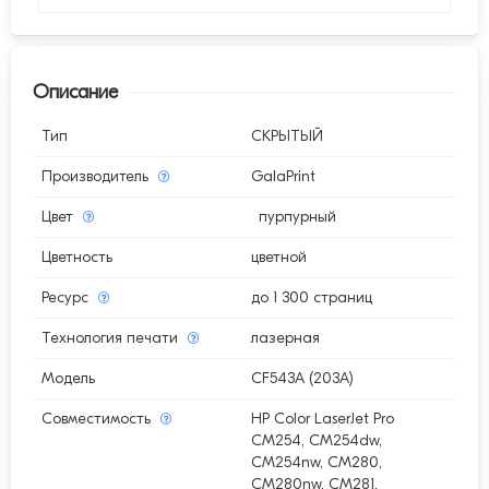
Описание
Тип
СКРЫТЫЙ
Производитель
GalaPrint
Цвет
пурпурный
Цветность
цветной
Ресурс
до 1 300 страниц
Технология печати
лазерная
Модель
CF543A (203A)
Совместимость
HP Color LaserJet Pro
CM254, CM254dw,
CM254nw, CM280,
CM280nw, CM281,