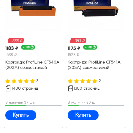
- 355 ₽
- 353 ₽
1183 ₽
+ 18Б
1175 ₽
+ 18Б
1538 ₽
1528 ₽
Картридж ProfiLine CF540A
Картридж ProfiLine CF541A
(203A) совместимый
(203A) совместимый
3
2
1400 страниц
1300 страниц
В наличии 37 шт.
В наличии 20 шт.
Купить
Купить