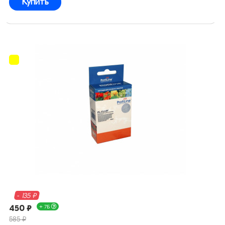
Купить
- 135 ₽
450 ₽
+ 7Б
585 ₽