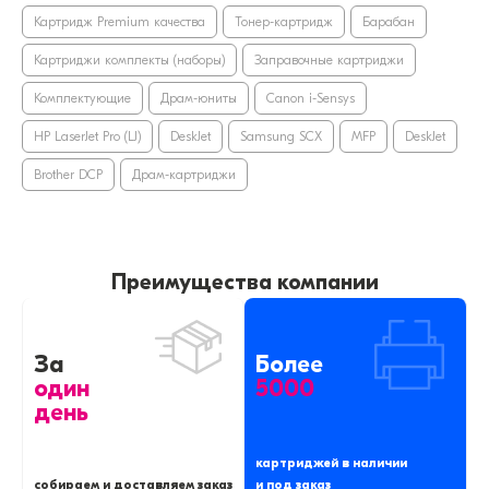
Картридж Premium качества
Тонер-картридж
Барабан
Картриджи комплекты (наборы)
Заправочные картриджи
Комплектующие
Драм-юниты
Canon i-Sensys
HP LaserJet Pro (LJ)
DeskJet
Samsung SCX
MFP
DeskJet
Brother DCP
Драм-картриджи
Преимущества компании
За
Более
один
5000
день
картриджей в наличии
собираем и доставляем заказ
и под заказ