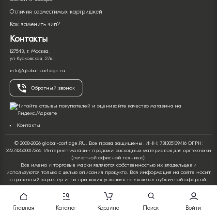
Отличия совместимых картриджей
Как заменить чип?
Контакты
127543, г. Москва,
ул Кусковская, 27к1
info@global-cartidge.ru
Обратный звонок
Контакты
© 2008-2026 global-cartidge.RU. Все права защищены. ИНН: 731305139416 ОГРН:
322732500017266. Интернет-магазин продажи расходных материалов для оргтехники
(печатной офисной техники).
Все имена и торговые марки являются собственностью их владельцев и
используются только с целью описания продукта. Вся информация на сайте носит
справочный характер и ни при каких условиях не является публичной офертой,
определяемой положениями Статьи 437 Гражданского кодекса Российской
Федерации. Информация о товарах, их характеристиках и комплектации, а также
ценах, может как содержать ошибки, так и быть изменена производителем без
Главная
Каталог
Корзина
Поиск
Войти
предварительного уведомления.