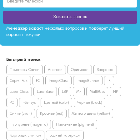
Заказать звонок
Менеджер задаст несколько вопросов и подберет лучший
вариант покупки.
Быстрый поиск
Принтеры Canon
Аналоги
Оригинал
Заправка
Серия Fax
FC
imageClass
ImageRunner
iR
Laser Class
LaserBase
LBP
MF
MultiPass
NP
PC
i-Sensys
Цветной (color)
Черные (black)
Синие (cyan)
Красные (red)
Желтого цвета (yellow)
Пурпурные (magenta)
Пигментные (pigment)
Картридж с чипом
Водный картридж