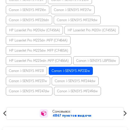
Canon i-SENSYS MF216n
Canon i-SENSYS MF217w
Canon i-SENSYS MF226dn
Canon i-SENSYS MF229dw
HP LaserJet Pro M201dw (CF456A)
HP LaserJet Pro M201n (CF455A)
HP LaserJet Pro M225dn MFP (CF484A)
HP LaserJet Pro M225dw MFP (CF485A)
HP LaserJet Pro M225rdn MFP (CF486A)
Canon i-SENSYS LBP151dw
Canon i-SENSYS MF231
Canon i-SENSYS MF232w
Canon i-SENSYS MF237w
Canon i-SENSYS MF244dw
Canon i-SENSYS MF247dw
Canon i-SENSYS MF249dw
Рейтинг магаз
4,9
средняя оцен
в выдачи