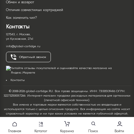
Обмен и возврат
Отличия совместимых картриджей
Как заменить чип?
Контакты
127543, г. Москва,
ул Кусковская, 27к1
info@global-cartidge.ru
Обратный звонок
Контакты
© 2008-2026 global-cartidge.RU. Все права защищены. ИНН: 731305139416 ОГРН:
322732500017266. Интернет-магазин продажи расходных материалов для оргтехники
(печатной офисной техники).
Все имена и торговые марки являются собственностью их владельцев и
используются только с целью описания продукта. Вся информация на сайте носит
справочный характер и ни при каких условиях не является публичной офертой,
определяемой положениями Статьи 437 Гражданского кодекса Российской
Федерации. Информация о товарах, их характеристиках и комплектации, а также
ценах, может как содержать ошибки, так и быть изменена производителем без
Главная
Каталог
Корзина
Поиск
Войти
предварительного уведомления.