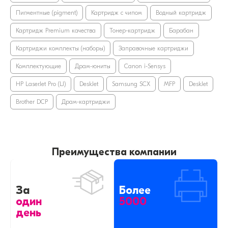
Пигментные (pigment)
Картридж с чипом
Водный картридж
Картридж Premium качества
Тонер-картридж
Барабан
Картриджи комплекты (наборы)
Заправочные картриджи
Комплектующие
Драм-юниты
Canon i-Sensys
HP LaserJet Pro (LJ)
DeskJet
Samsung SCX
MFP
DeskJet
Brother DCP
Драм-картриджи
Преимущества компании
За
Более
один
5000
день