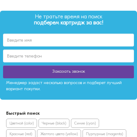
Не тратьте время на поиск
подберем картридж за вас!
Заказать звонок
Менеджер задаст несколько вопросов и подберет лучший
вариант покупки.
Быстрый поиск
Цветной (color)
Черные (black)
Синие (cyan)
Красные (red)
Желтого цвета (yellow)
Пурпурные (magenta)