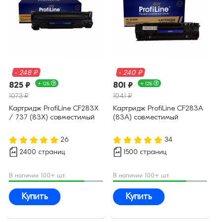
- 248 ₽
- 240 ₽
825 ₽
+ 12Б
801 ₽
+ 12Б
1073 ₽
1041 ₽
Картридж ProfiLine CF283X
Картридж ProfiLine CF283A
/ 737 (83X) совместимый
(83A) совместимый
26
34
2400 страниц
1500 страниц
В наличии 100+ шт.
В наличии 100+ шт.
Купить
Купить