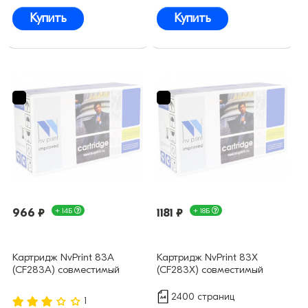
Купить
Купить
966 ₽
+ 14Б
1181 ₽
+ 18Б
Картридж NvPrint 83A
Картридж NvPrint 83X
(CF283A) совместимый
(CF283X) совместимый
2400 страниц
1