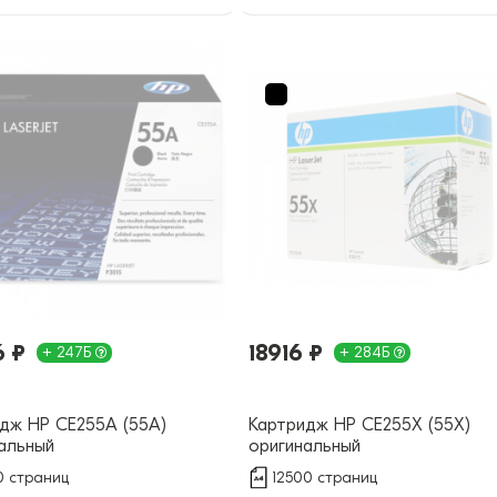
6 ₽
18916 ₽
+ 247Б
+ 284Б
дж HP CE255A (55A)
Картридж HP CE255X (55X)
альный
оригинальный
 страниц
12500 страниц