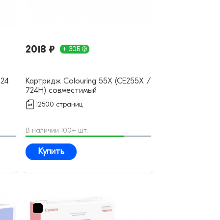
2018 ₽
+ 30Б
724
Картридж Colouring 55X (CE255X /
724H) совместимый
12500 страниц
В наличии 100+ шт.
Купить