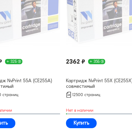
₽
2362 ₽
+ 32Б
+ 35Б
дж NvPrint 55A (CE255A)
Картридж NvPrint 55X (CE255X
стимый
совместимый
 страниц
12500 страниц
аличии
Нет в наличии
ить
Купить