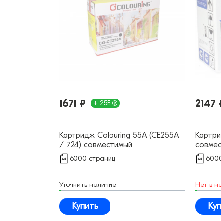
1671 ₽
2147 
+ 25Б
Картридж Colouring 55A (CE255A
Картри
/ 724) совместимый
совме
6000 страниц
6000
Уточнить наличие
Нет в н
Купить
Куп