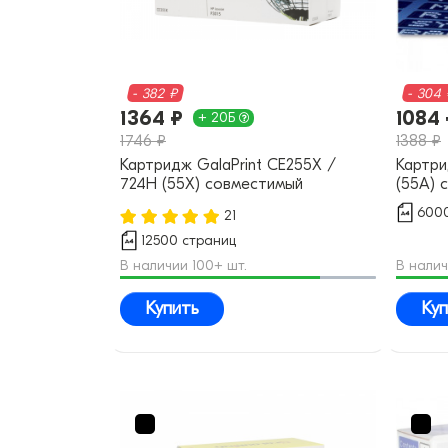
- 382 ₽
- 304
1364 ₽
1084 
+ 20Б
1746 ₽
1388 ₽
Картридж GalaPrint CE255X /
Картри
724H (55X) совместимый
(55A) 
6000
21
12500 страниц
В наличии 100+ шт.
В налич
Купить
Куп