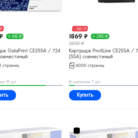
 ₽
- 561 ₽
₽
1869 ₽
+ 16Б
+ 28Б
2430 ₽
дж GalaPrint CE255A / 724
Картридж ProfiLine CE255A / 
совместимый
(55A) совместимый
 страниц
6000 страниц
ии 91 шт.
В наличии 7 шт.
ить
Купить