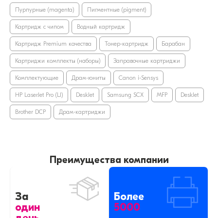
Пурпурные (magenta)
Пигментные (pigment)
Картридж с чипом
Водный картридж
Картридж Premium качества
Тонер-картридж
Барабан
Картриджи комплекты (наборы)
Заправочные картриджи
Комплектующие
Драм-юниты
Canon i-Sensys
HP LaserJet Pro (LJ)
DeskJet
Samsung SCX
MFP
DeskJet
Brother DCP
Драм-картриджи
Преимущества компании
За
Более
один
5000