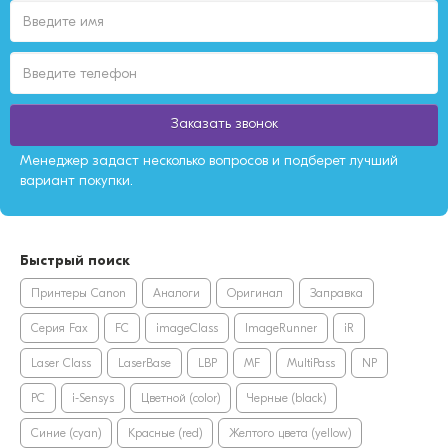
Заказать звонок
Менеджер задаст несколько вопросов и подберет лучший
вариант покупки.
Быстрый поиск
Принтеры Canon
Аналоги
Оригинал
Заправка
Серия Fax
FC
imageClass
ImageRunner
iR
Laser Class
LaserBase
LBP
MF
MultiPass
NP
PC
i-Sensys
Цветной (color)
Черные (black)
Синие (cyan)
Красные (red)
Желтого цвета (yellow)