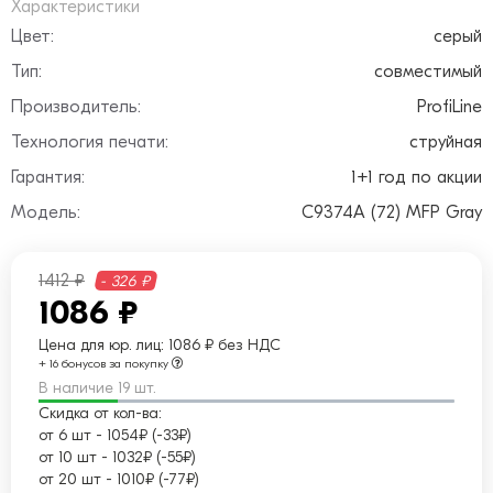
Характеристики
Цвет:
серый
Тип:
совместимый
Производитель:
ProfiLine
Технология печати:
струйная
Гарантия:
1+1 год по акции
Модель:
C9374A (72) MFP Gray
1412 ₽
- 326 ₽
1086 ₽
Цена для юр. лиц:
1086 ₽ без НДС
+ 16 бонусов за покупку
В наличие 19 шт.
Скидка от кол-ва:
от 6 шт
-
1054₽ (-33₽)
от 10 шт
-
1032₽ (-55₽)
от 20 шт
-
1010₽ (-77₽)