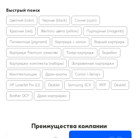
Быстрый поиск
Цветной (color)
Черные (black)
Синие (cyan)
Красные (red)
Желтого цвета (yellow)
Пурпурные (magenta)
Пигментные (pigment)
Картридж с чипом
Водный картридж
Картридж Premium качества
Тонер-картридж
Барабан
Картриджи комплекты (наборы)
Заправочные картриджи
Комплектующие
Драм-юниты
Canon i-Sensys
HP LaserJet Pro (LJ)
DeskJet
Samsung SCX
MFP
DeskJet
Brother DCP
Драм-картриджи
Преимущества компании