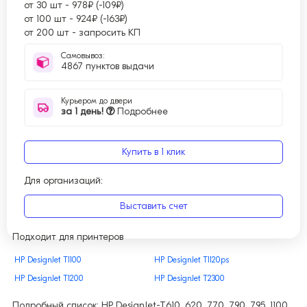
от 30 шт
-
978₽ (-109₽)
от 100 шт
-
924₽ (-163₽)
от 200 шт
-
запросить КП
Самовывоз:
4867 пунктов выдачи
Курьером до двери
за 1 день!
Подробнее
Купить в 1 клик
Для организаций:
Выставить счет
Подходит для принтеров
HP DesignJet T1100
HP DesignJet T1120ps
HP DesignJet T1200
HP DesignJet T2300
Подробный список: HP DesignJet-T610, 620, 770, 790, 795, 1100,