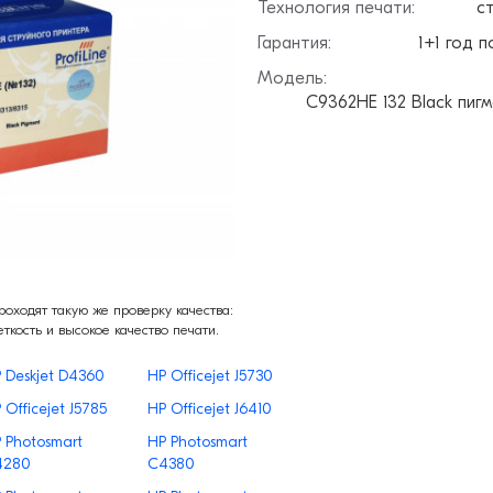
Технология печати:
с
Гарантия:
1+1 год п
Модель:
C9362HE 132 Black пиг
ходят такую же проверку качества:
еткость и высокое качество печати.
 Deskjet D4360
HP Officejet J5730
 Officejet J5785
HP Officejet J6410
 Photosmart
HP Photosmart
4280
C4380