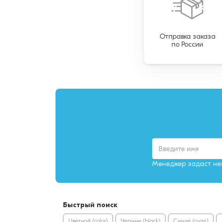
Отправка заказа
по России
Менеджер задаст нес
Быстрый поиск
Цветной (color)
Черные (black)
Синие (cyan)