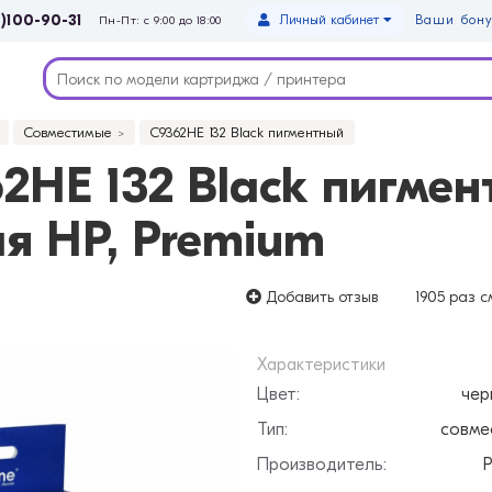
)100-90-31
Личный кабинет
Ваши бону
Пн-Пт: с 9:00 до 18:00
Совместимые
C9362HE 132 Black пигментный
HE 132 Black пигмен
я HP, Premium
Добавить отзыв
1905 раз
см
Характеристики
Цвет:
чер
Тип:
совме
Производитель:
P