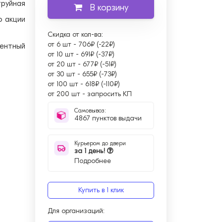
труйная
В корзину
о акции
Скидка от кол-ва:
от 6 шт
-
706₽ (-22₽)
ментный
от 10 шт
-
691₽ (-37₽)
от 20 шт
-
677₽ (-51₽)
от 30 шт
-
655₽ (-73₽)
от 100 шт
-
618₽ (-110₽)
от 200 шт
-
запросить КП
Самовывоз:
4867 пунктов выдачи
Курьером до двери
за 1 день!
Подробнее
Купить в 1 клик
Для организаций: