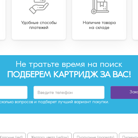
Удобные способы
Наличие товара
платежей
на складе
Не тратьте время на поиск
ПОДБЕРЕМ КАРТРИДЖ ЗА ВАС!
Зак
колько вопросов и подберет лучший вариант покупки.
Красные (red)
Желтого цвета (yellow)
Пурпурные (magenta)
Пигментн