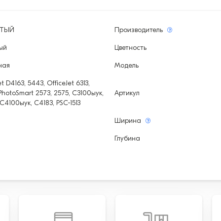
ЫТЫЙ
Производитель
ый
Цветность
ная
Модель
t D4163, 5443, OfficeJet 6313,
 PhotoSmart 2573, 2575, С3100ыук,
Артикул
С4100ыук, С4183, PSC-1513
а
Ширина
Глубина