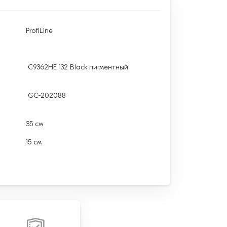
ProfiLine
C9362HE 132 Black пигментный
GC-202088
35 см
15 см