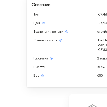
Описание
Тип
СКР
Цвет
черн
Технология печати
струй
Совместимость
DeskJe
6315,
С3183
Гарантия
2 год
Высота
15 см
Вес
650 г.