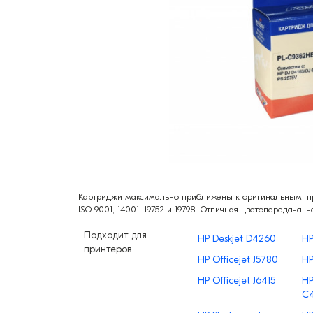
Картриджи максимально приближены к оригинальным, про
ISO 9001, 14001, 19752 и 19798. Отличная цветопередача, ч
Подходит для
HP Deskjet D4260
HP
принтеров
HP Officejet J5780
HP
HP Officejet J6415
HP
C