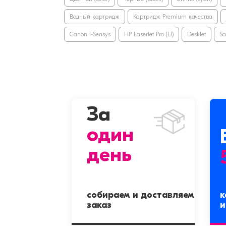
Водный картридж
Картридж Premium качества
Canon i-Sensys
HP LaserJet Pro (LJ)
DeskJet
S
За
один
день
собираем и доставляем
к
заказ
и