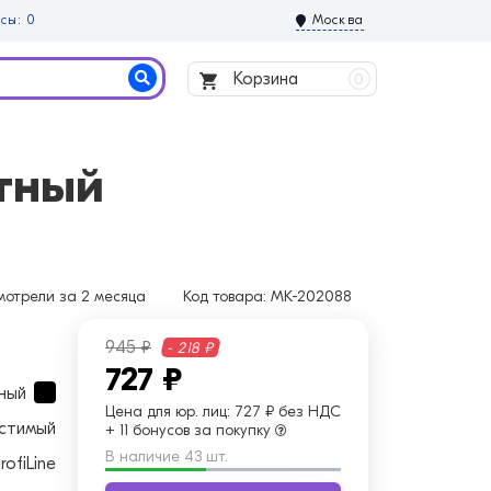
сы: 0
Москва
Корзина
0
тный
отрели за 2 месяца
Код товара:
MK-202088
945 ₽
- 218 ₽
727 ₽
ный
Цена для юр. лиц:
727 ₽ без НДС
стимый
+ 11 бонусов за покупку
В наличие 43 шт.
rofiLine