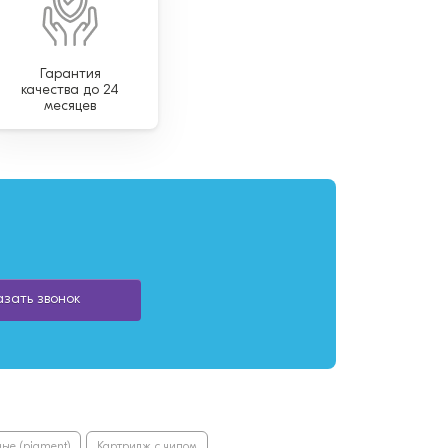
Гарантия
качества до 24
месяцев
азать звонок
ые (pigment)
Картридж с чипом