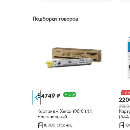
Подборки товаров
- 6
+ Б
54749 ₽
220
2860
643A)
Картридж Xerox 106r01144
Карт
оригинальный
(64A
Prem
10000 страниц
10