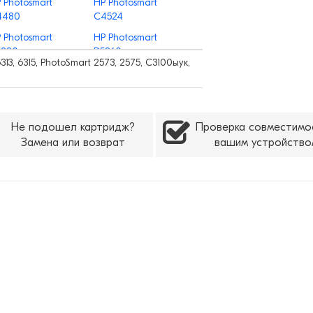
 Photosmart
HP Photosmart
4480
C4524
 Photosmart
HP Photosmart
5280
D5360
313, 6315, PhotoSmart 2573, 2575, С3100ыук,
Не подошел картридж?
Проверка совместимо
Замена или возврат
вашим устройство