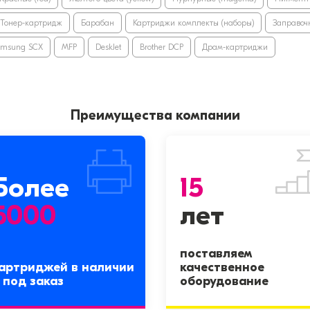
Тонер-картридж
Барабан
Картриджи комплекты (наборы)
Заправоч
amsung SCX
MFP
DeskJet
Brother DCP
Драм-картриджи
Преимущества компании
Более
15
5000
лет
поставляем
артриджей в наличии
качественное
 под заказ
оборудование