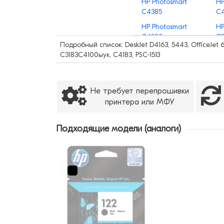
HP Photosmart
HP
C4385
C
HP Photosmart
HP
C4580
C
Подробный список: DeskJet D4163, 5443, OfficeJet 6
С3183С4100ыук, С4183, PSC-1513
Не требует перепрошивки
принтера или МФУ
Подходящие модели (аналоги)