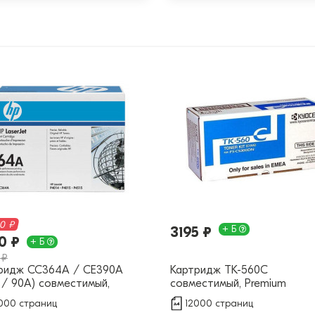
60 ₽
+ Б
3195 ₽
0 ₽
+ Б
 ₽
ридж CC364A / CE390A
Картридж TK-560C
 / 90A) совместимый,
совместимый, Premium
ium
000 страниц
12000 страниц