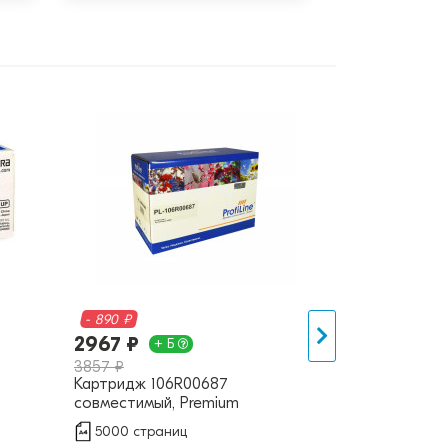
- 890 ₽
+
93271 ₽
2967 ₽
+ Б
3857 ₽
Картридж 106R00687
Фьюзер Xero
совместимый, Premium
оригинальны
5000 страниц