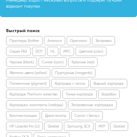
Менеджер задаст несколько вопросов и подберет лучший
вариант покупки.
Быстрый поиск
Принтеры Brother
Аналоги
Оригинал
Заправка
Серия FAX
DCP
HL
MFC
Цветной (color)
Черные (black)
Синие (cyan)
Красные (red)
Желтого цвета (yellow)
Пурпурные (magenta)
Пигментные (pigment)
Картридж с чипом
Водный картридж
Картридж Premium качества
Тонер-картридж
Барабан
Картриджи комплекты (наборы)
Заправочные картриджи
Комплектующие
Драм-юниты
Canon i-Sensys
HP LaserJet Pro (LJ)
DeskJet
Samsung SCX
MFP
DeskJet