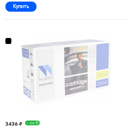
Купить
3436 ₽
+ 52Б