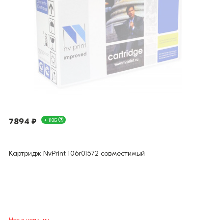
7894 ₽
+ 118Б
Картридж NvPrint 106r01572 совместимый
Нет в наличии