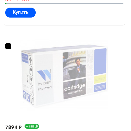
Купить
7894 ₽
+ 118Б