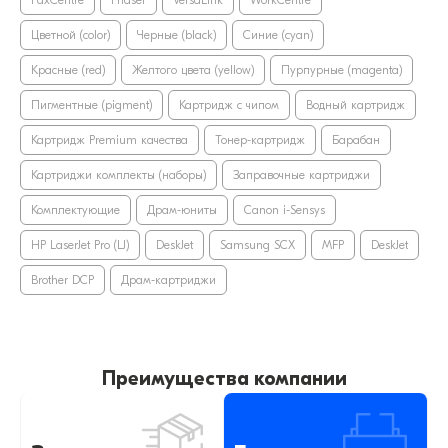
FaxCentre
Phaser
VersaLink
WorkCentre
Цветной (color)
Черные (black)
Синие (cyan)
Красные (red)
Желтого цвета (yellow)
Пурпурные (magenta)
Пигментные (pigment)
Картридж с чипом
Водный картридж
Картридж Premium качества
Тонер-картридж
Барабан
Картриджи комплекты (наборы)
Заправочные картриджи
Комплектующие
Драм-юниты
Canon i-Sensys
HP LaserJet Pro (LJ)
DeskJet
Samsung SCX
MFP
DeskJet
Brother DCP
Драм-картриджи
Преимущества компании