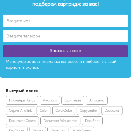
подберем картридж за вас!
Заказать звонок
Менеджер задаст несколько вопросов и подберет лучший
вариант покупки.
Быстрый поиск
Принтеры Xerox
Аналоги
Оригинал
Заправка
Серия Altalink
Color
ColorQube
Copycentre
Docucolor
Document Centre
Document Workcentre
DocuPrint