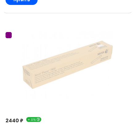
2440 ₽
+ 37Б